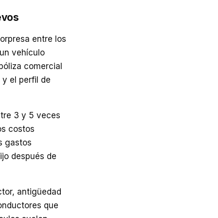
evos
orpresa entre los
 un vehículo
póliza comercial
y el perfil de
ntre 3 y 5 veces
os costos
s gastos
fijo después de
ctor, antigüedad
conductores que