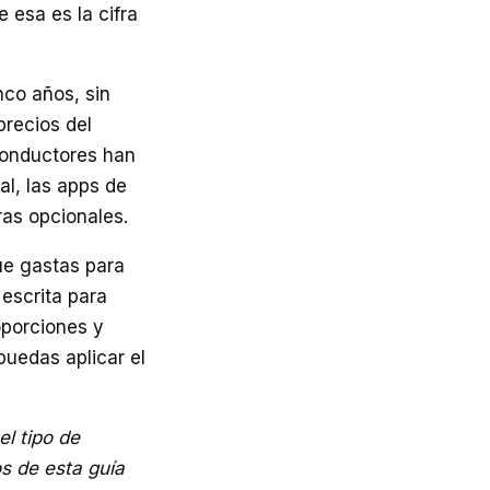
 esa es la cifra
nco años, sin
precios del
 conductores han
al, las apps de
ras opcionales.
ue gastas para
 escrita para
oporciones y
uedas aplicar el
el tipo de
os de esta guía