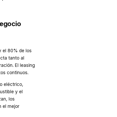
negocio
y el 80% de los
cta tanto al
ación. El leasing
tos continuos.
 eléctrico,
stible y el
an, los
 el mejor