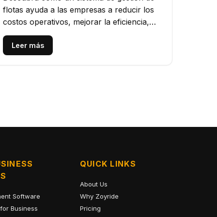
flotas ayuda a las empresas a reducir los
costos operativos, mejorar la eficiencia,
rastrear vehículos, optimizar rutas...
Leer más
SINESS
QUICK LINKS
NS
About Us
ent Software
Why Zoyride
for Business
Pricing