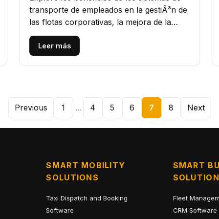
transporte de empleados en la gestiÃ³n de
las flotas corporativas, la mejora de la
seguridad, la reducciÃ³n de...
Leer más
Previous
1
...
4
5
6
7
8
Next
SMART MOBILITY
SMART BU
SOLUTIONS
SOLUTIO
Taxi Dispatch and Booking
Fleet Managem
Software
CRM Software 