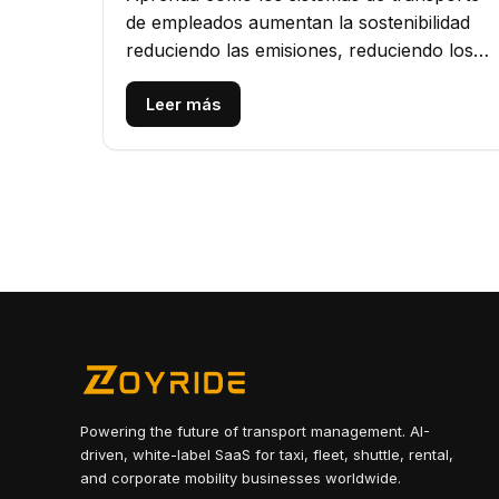
de empleados aumentan la sostenibilidad
reduciendo las emisiones, reduciendo los
costos y promoviendo prácticas...
Leer más
Powering the future of transport management. AI-
driven, white-label SaaS for taxi, fleet, shuttle, rental,
and corporate mobility businesses worldwide.