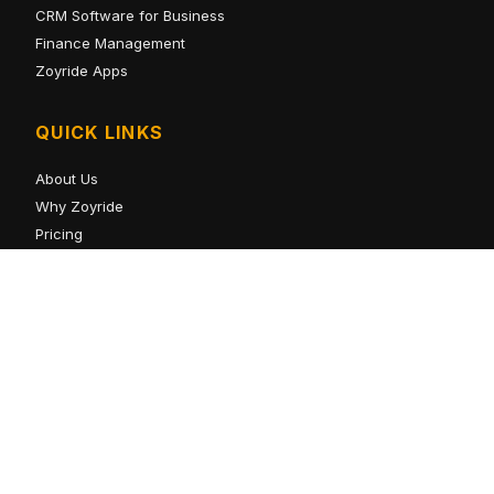
CRM Software for Business
Finance Management
Zoyride Apps
QUICK LINKS
About Us
Why Zoyride
Pricing
Contact Us
Insights
Resources
Trust Center
© 2026 Zoyride. All rights reserved. Product of