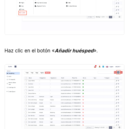
Haz clic en el botón «
Añadir huésped
».