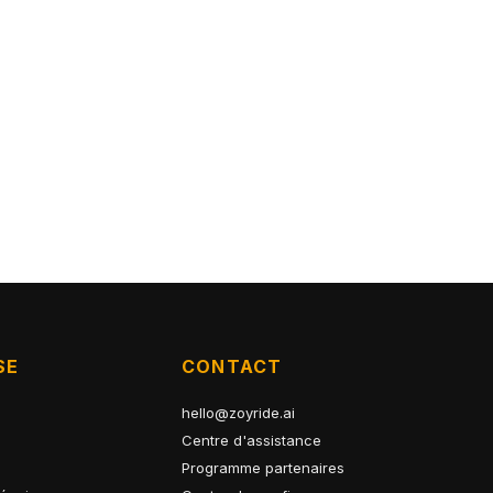
SE
CONTACT
hello@zoyride.ai
Centre d'assistance
Programme partenaires