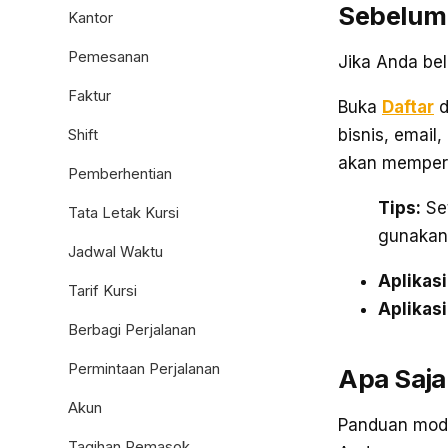
Sebelum
Kantor
Pemesanan
Jika Anda bel
Faktur
Buka
Daftar
d
bisnis, email
Shift
akan mempero
Pemberhentian
Tips:
Set
Tata Letak Kursi
gunakan
Jadwal Waktu
Aplikasi
Tarif Kursi
Aplikasi
Berbagi Perjalanan
Permintaan Perjalanan
Apa Saja
Akun
Panduan modu
Tagihan Pemasok