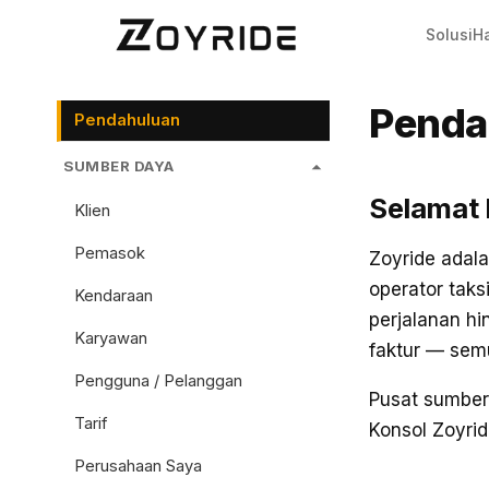
Solusi
H
Penda
Pendahuluan
SUMBER DAYA
Selamat 
Klien
Pemasok
Zoyride adal
operator taks
Kendaraan
perjalanan h
Karyawan
faktur — semu
Pengguna / Pelanggan
Pusat sumber 
Tarif
Konsol Zoyri
Perusahaan Saya