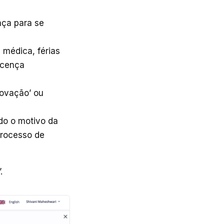
ença para se
a médica, férias
licença
rovação’ ou
ndo o motivo da
processo de
”.