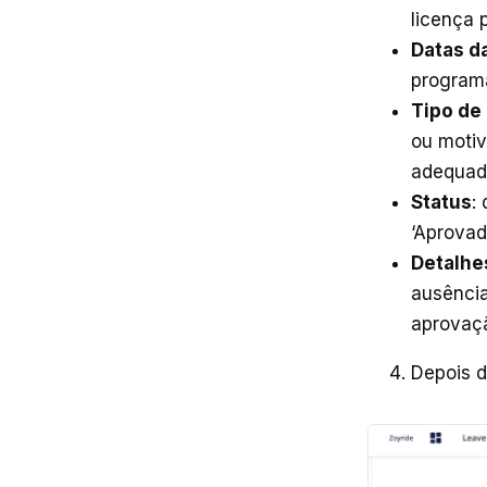
licença 
Datas da
programa
Tipo de 
ou motiv
adequad
Status
:
‘Aprovad
Detalhe
ausência
aprovaçã
Depois d