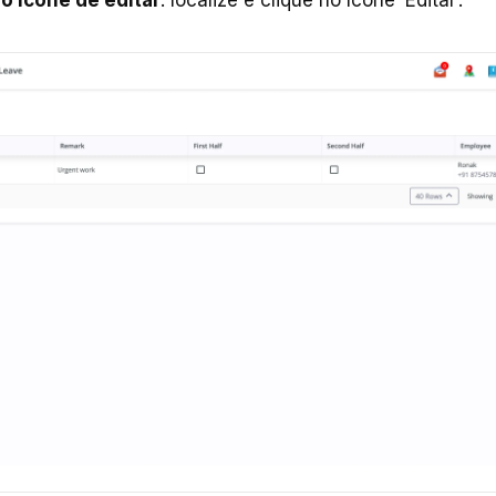
o ícone de editar
: localize e clique no ícone ‘Editar’.