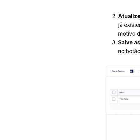
Atualize
já exist
motivo d
Salve a
no botão