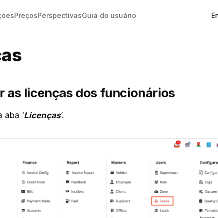
En
ções
Preços
Perspectivas
Guia do usuário
ças
r as licenças dos funcionários
 aba ‘
Licenças
’.