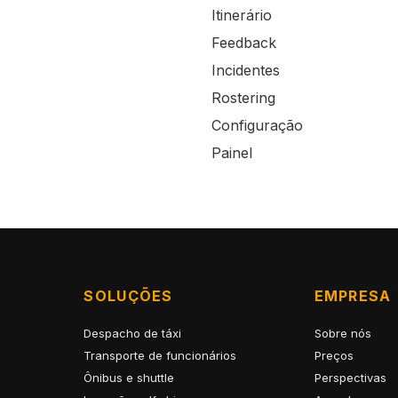
Itinerário
Feedback
Incidentes
Rostering
Configuração
Painel
SOLUÇÕES
EMPRESA
Despacho de táxi
Sobre nós
Transporte de funcionários
Preços
Ônibus e shuttle
Perspectivas