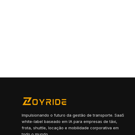
Impulsionando o futuro da gestão de transporte. SaaS
white-label baseado em IA para empresas de táxi,
frota, shuttle, locação e mobilidade corporativa em
todo o mundo.