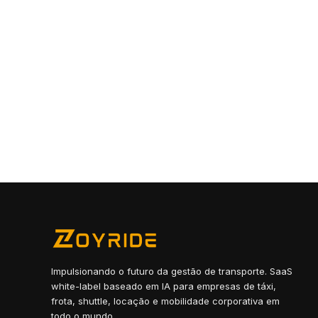
Impulsionando o futuro da gestão de transporte. SaaS
white-label baseado em IA para empresas de táxi,
frota, shuttle, locação e mobilidade corporativa em
todo o mundo.