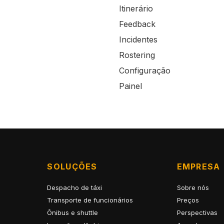
Itinerário
Feedback
Incidentes
Rostering
Configuração
Painel
SOLUÇÕES
EMPRESA
Despacho de táxi
Sobre nós
Transporte de funcionários
Preços
Ônibus e shuttle
Perspectivas