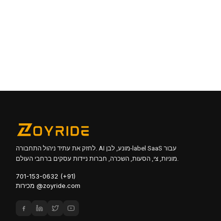
כן, הפלטפורמה שלנו מתחברת בצורה חלקה עם payroll,
invoicing, וכלים ארגוניים אחרים כדי לייעל פעולות צי.
התוכנה מסייעת לשמור רשומות עבור תאימות רגולטורית, לעקוב
אחר התנהגות הנהג ושולחת התראות להפרות בטיחות.
הפתרון שלנו מציע עיצוב אינטואיטיבי, תובנות המונעות על ידי AI,
ומערכת מבוססת ענן שמתאימה לצרכים העסקיים שלך תוך כדי
למקסם את הפרודוקטיביות.
לחזק את עתיד ניהול התחבורה. AI מונע, לבן-label SaaS עבור
מוניות, צי, הסעות, השכרה, חברות ניידות עסקים ברחבי העולם.
701-153-0632 (+91)
מכירות @zoyride.com