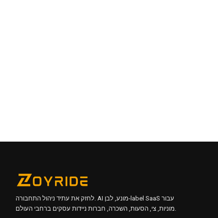
מעקב GPS חי, גיאו-fencing, ניטור מהירות, אזהרות נגד גניבה
וחוסר יציבות מרחוק אופציונלי לשמור על כל כלי רכב מאובטח.
בהחלט - לנהל מכוניות, SUVs, EVs, קטנועים ואופנועים עם
תמחור ותקנות זמינות.
כן, זה פתרון לבן - הלוגו שלך, האפליקציה שלך, האתר שלך
והתמחור שלך.
חישוב מהיר אוטומטי, פקדות אבטחה, נזקים וחזרים באמצעות
כרטיסים, UPI וארנקים - עם דגש מיידי.
לחזק את עתיד ניהול התחבורה. AI מונע, לבן-label SaaS עבור
מוניות, צי, הסעות, השכרה, חברות ניידות עסקים ברחבי העולם.