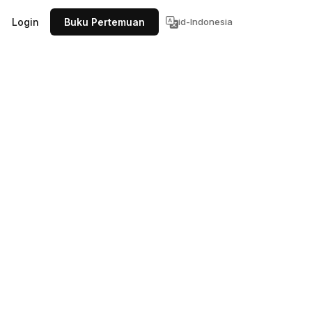
Login
Buku Pertemuan
id-Indonesia