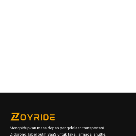
AI mengalokasikan truk dengan ukuran beban, rute,
ketersediaan dan biaya, dan rencana rute fuel- efisien untuk
memotong mil kosong dan penundaan.
Pengaruh barang otomatis mendukung keabsahan multi-
mata uang dan pajak, dengan pembayaran fleksibel melalui
kartu, UPI, transfer bank dan dompet.
Ya - itu terhubung dengan TMS, WMS, ERP dan ketiga
jaringan pembawa partai, ditambah e- signature dan digital
proof- pengiriman.
Ini awan berbasis dan skala dari beberapa truk ke logistik
perusahaan, dengan akses berbasis-untuk manajer,
penghitung, sopir dan pelanggan.
Menghidupkan masa depan pengelolaan transportasi.
Didorong, label putih SaaS untuk taksi, armada, shuttle,