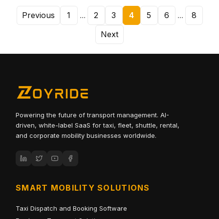
Previous
1
...
2
3
4
5
6
...
8
Next
Powering the future of transport management. AI-
driven, white-label SaaS for taxi, fleet, shuttle, rental,
and corporate mobility businesses worldwide.
SMART MOBILITY SOLUTIONS
Taxi Dispatch and Booking Software