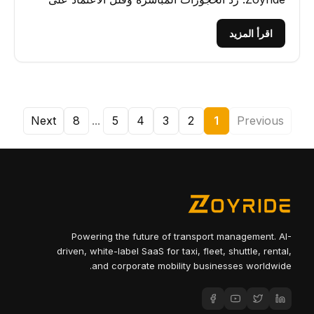
المنصات الخارجية.
اقرأ المزيد
Next
8
...
5
4
3
2
1
Previous
Powering the future of transport management. AI-
driven, white-label SaaS for taxi, fleet, shuttle, rental,
and corporate mobility businesses worldwide.