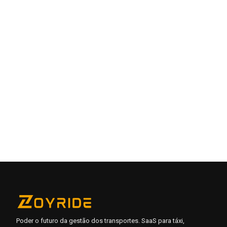
A viagem verificada pelo OTP começa, um botão SOS
integrado, compartilhamento de viagens ao vivo e drivers
verificados são incorporados nos aplicativos de usuário e
driver.
O aplicativo do driver mostra ganhos ao vivo, histórico de
viagem, navegação e uploads de despesas de um tap para
liquidações limpas.
Monitoramento de frotas em tempo real, cartões de taxa
personalizáveis, gerenciamento de recursos e
personalização de faturas — controle total em andamento.
Como os aplicativos são pré-construídos e branco-label,
você pode ser ao vivo em dias, não meses.
Poder o futuro da gestão dos transportes. SaaS para táxi,