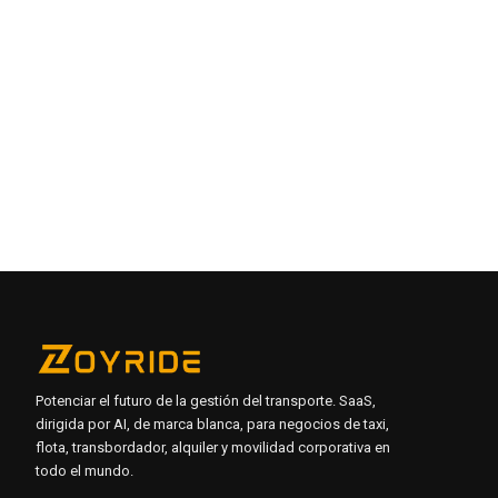
LLAMADA (US)
(+1) 909-689-0022
LLAMADA (INDIA)
(+91) 7011-530-632
Potenciar el futuro de la gestión del transporte. SaaS,
dirigida por AI, de marca blanca, para negocios de taxi,
flota, transbordador, alquiler y movilidad corporativa en
todo el mundo.