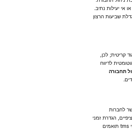
 ניהול תחבורה.
 אי יעילות נתיב.
דלת שביעות הרצון
 קריטית; לכן,
טומטית לדיווח
ול תחבורה
ים.
שר לחברות
פיים, הגדרת זמני
איסוף וירידה, או שילוב עם מערכות hr או payroll קיימות. התאמה אישית מבטיחה כי tms תואמים