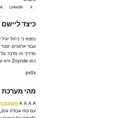
ok
LinkedIn
X
כיצד ליישם 
נמצא כי ניהול יעיל
עבור ארגונים. עובד
מדריך זה מדבר על 
כמו Zoyride היא שינוי המשחק
px0x
מהי מערכת נ
A A A A
מערכת ני
עם כוח עבודה ענק, נ