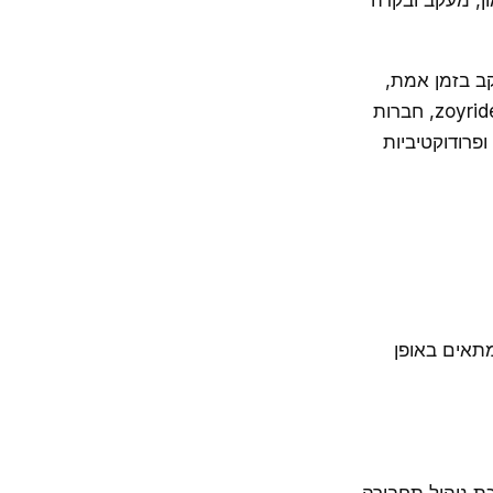
, מעקב ובקרה
קב בזמן אמת,
מעקב אוטומטי, ניתוח עלות, דוחות מותאמים אישית. עם תוכנת ניהול תחבורה כמו zoyride, חברות
פרודוקטיביות
תאים באופן