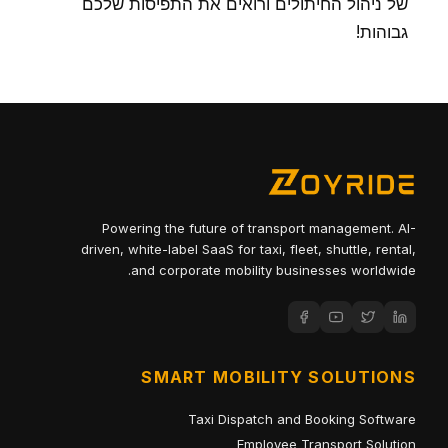
של ניהול החיתולים ורואים את התפיסות שלכם
גבוהות!
Powering the future of transport management. AI-
driven, white-label SaaS for taxi, fleet, shuttle, rental,
and corporate mobility businesses worldwide.
SMART MOBILITY SOLUTIONS
Taxi Dispatch and Booking Software
Employee Transport Solution