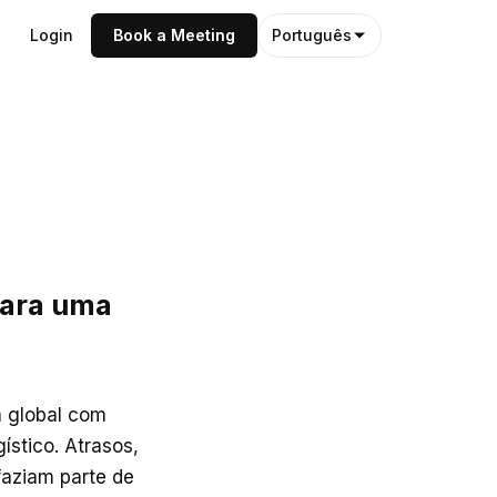
Login
Book a Meeting
Português
para uma
a global com
ístico. Atrasos,
faziam parte de