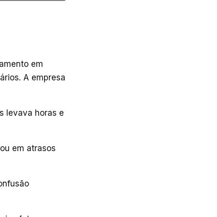
reamento em
nários. A empresa
os levava horas e
ltou em atrasos
onfusão