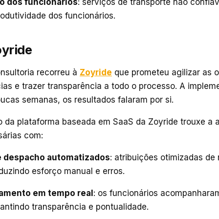
ão dos funcionários
: serviços de transporte não confiáve
rodutividade dos funcionários.
oyride
nsultoria recorreu à
Zoyride
que prometeu agilizar as 
ncias e trazer transparência a todo o processo. A implem
oucas semanas, os resultados falaram por si.
 da plataforma baseada em SaaS da Zoyride trouxe a 
sárias com:
e despacho automatizados
: atribuições otimizadas de
eduzindo esforço manual e erros.
mento em tempo real
: os funcionários acompanhara
rantindo transparência e pontualidade.