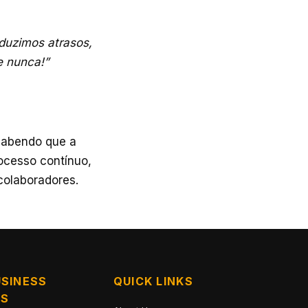
eduzimos atrasos,
e nunca!”
sabendo que a
rocesso contínuo,
colaboradores.
SINESS
QUICK LINKS
NS