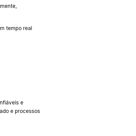
amente,
em tempo real
iáveis ​​e
zado e processos