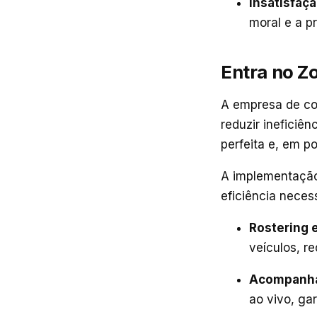
Insatisfaç
moral e a p
Entra no Z
A empresa de co
reduzir ineficiê
perfeita e, em p
A implementação
eficiência neces
Rostering 
veículos, r
Acompanha
ao vivo, ga