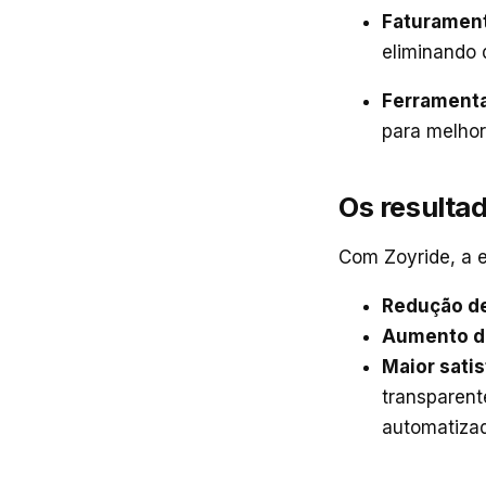
Faturamen
eliminando 
Ferramenta
para melhor
Os resulta
Com Zoyride, a 
Redução d
Aumento 
Maior sati
transparente
automatiza