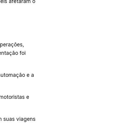
is ​​afetaram o
operações,
entação foi
automação e a
 motoristas e
m suas viagens