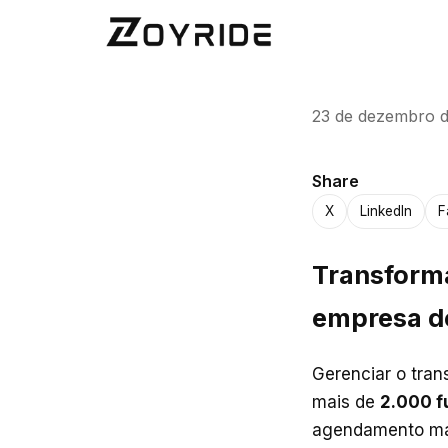
23 de dezembro 
Share
X
LinkedIn
F
Transforma
empresa de
Gerenciar o tran
mais de
2.000 f
agendamento manu