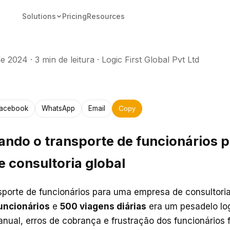
Solutions
Pricing
Resources
de 2024
·
3 min de leitura
·
Logic First Global Pvt Ltd
acebook
WhatsApp
Email
Copy
ndo o transporte de funcionários 
 consultoria global
sporte de funcionários para uma empresa de consultori
uncionários
e
500 viagens diárias
era um pesadelo log
al, erros de cobrança e frustração dos funcionários 