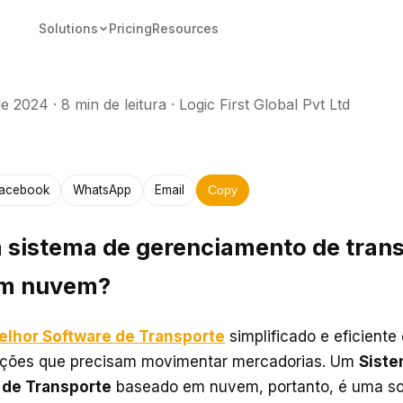
Solutions
Pricing
Resources
de 2024
·
8 min de leitura
·
Logic First Global Pvt Ltd
acebook
WhatsApp
Email
Copy
 sistema de gerenciamento de tran
em nuvem?
elhor Software de Transporte
simplificado e eficiente
ações que precisam movimentar mercadorias. Um
Siste
de Transporte
baseado em nuvem, portanto, é uma so