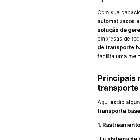
Com sua capacid
automatizados e 
solução de ger
empresas de tod
de transporte
ba
facilita uma mel
Principais
transport
Aqui estão algu
transporte ba
1. Rastreamento
Um
sistema de 