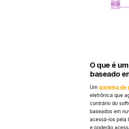
O que é um
baseado e
Um
sistema de 
eletrônica que a
contrário do sof
baseados em nuv
acessá-los pela 
e poderão acess