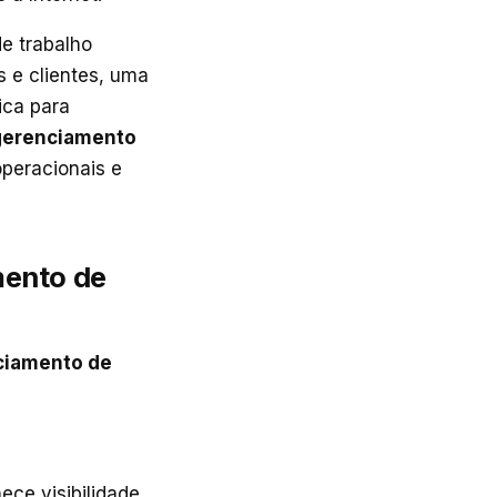
e trabalho
s e clientes, uma
ca para
gerenciamento
peracionais e
mento de
ciamento de
ce visibilidade