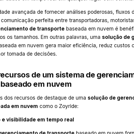
ade avançada de fornecer análises poderosas, fluxos d
comunicação perfeita entre transportadoras, motorista
enciamento de transporte
baseada em nuvem é benéfi
os os tamanhos. Em outras palavras, uma
solução de 
seada em nuvem gera maior eficiência, reduz custos o
hor tomada de decisões.
 recursos de um sistema de gerencia
e baseado em nuvem
ns dos recursos de destaque de uma
solução de geren
seada em nuvem
como o Zoyride:
 e visibilidade em tempo real
gerenciamento de transporte
baseado em nuvem forne