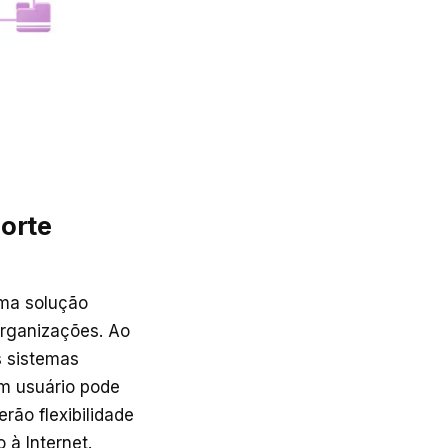
orte
ma solução
 organizações. Ao
s sistemas
m usuário pode
rão flexibilidade
à Internet.