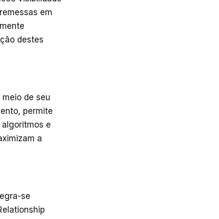
r remessas em
damente
ução destes
 meio de seu
ento, permite
algoritmos e
maximizam a
egra-se
elationship