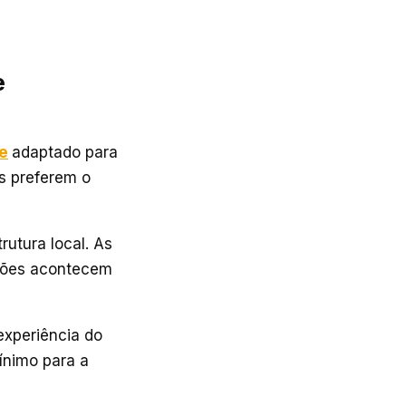
e
e
adaptado para
s preferem o
rutura local. As
ações acontecem
experiência do
mínimo para a