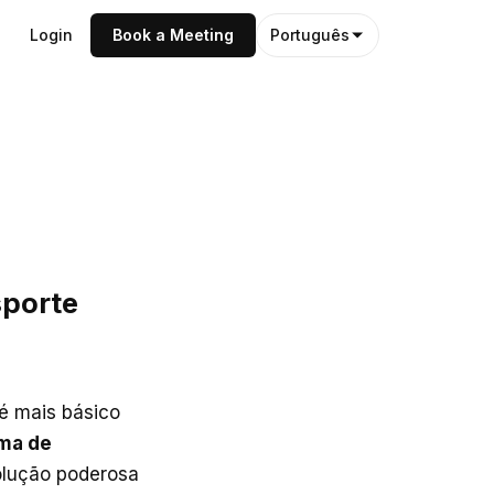
Login
Book a Meeting
Português
sporte
 é mais básico
ma de
lução poderosa