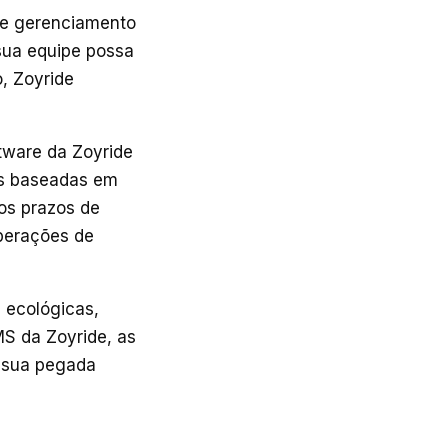
de gerenciamento
 sua equipe possa
, Zoyride
tware da Zoyride
es baseadas em
os prazos de
operações de
 ecológicas,
MS da Zoyride, as
a sua pegada