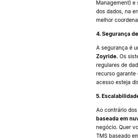
Management) e s
dos dados, na er
melhor coordena
4. Segurança d
A segurança é u
Zoyride.
Os sist
regulares de dad
recurso garante
acesso esteja di
5. Escalabilidad
Ao contrário dos
baseada em nu
negócio. Quer vo
TMS baseado em 