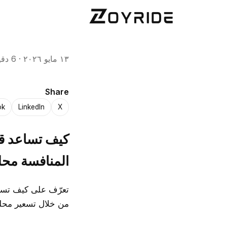
١٣ مايو ٢٠٢٦
·
6 دقيقة للقراءة
Share
ok
LinkedIn
X
كيف تساعد قو
المنافسة محلي
تعرّف على كيف تساع
من خلال تسعير محلي