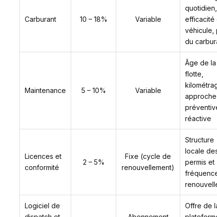
quotidien,
Carburant
10 – 18%
Variable
efficacité
véhicule, 
du carbur
Âge de la
flotte,
kilométra
Maintenance
5 – 10%
Variable
approche
préventiv
réactive
Structure
locale de
Licences et
Fixe (cycle de
2 – 5%
permis et
conformité
renouvellement)
fréquenc
renouvel
Logiciel de
Offre de l
dispatch et
Abonnement
plateform