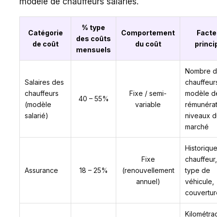
modèle de chauffeurs salariés.
% type
Catégorie
Comportement
Facte
des coûts
de coût
du coût
princi
mensuels
Nombre 
Salaires des
chauffeur
chauffeurs
Fixe / semi-
modèle d
40 – 55%
(modèle
variable
rémunérat
salarié)
niveaux d
marché
Historiqu
Fixe
chauffeur, 
Assurance
18 – 25%
(renouvellement
type de
annuel)
véhicule,
couvertur
Kilométra