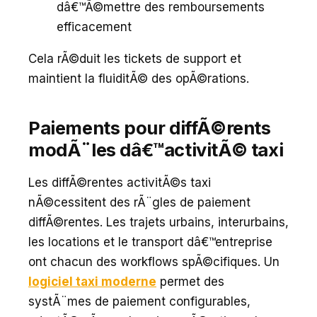
dâ€™Ã©mettre des remboursements
efficacement
Cela rÃ©duit les tickets de support et
maintient la fluiditÃ© des opÃ©rations.
Paiements pour diffÃ©rents
modÃ¨les dâ€™activitÃ© taxi
Les diffÃ©rentes activitÃ©s taxi
nÃ©cessitent des rÃ¨gles de paiement
diffÃ©rentes. Les trajets urbains, interurbains,
les locations et le transport dâ€™entreprise
ont chacun des workflows spÃ©cifiques. Un
logiciel taxi moderne
permet des
systÃ¨mes de paiement configurables,