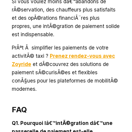
Si vous voulez moins dâ€™abandons de
rÃ©servation, des chauffeurs plus satisfaits
et des opÃ©rations financiÃ¨res plus
propres, une intÃ©gration de paiement solide
est indispensable.
PrÃªt Ã simplifier les paiements de votre
activitÃ© taxi ?
Prenez rendez-vous avec
Zoyride
et dÃ©couvrez des solutions de
paiement sÃ©curisÃ©es et flexibles
conÃ§ues pour les plateformes de mobilitÃ©
modernes.
FAQ
Q1. Pourquoi lâ€™intÃ©gration dâ€™une
passerelle de paiement est-elle