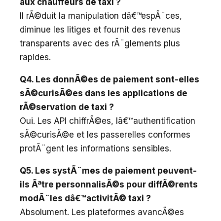
aux chauffeurs de taxi ?
Il rÃ©duit la manipulation dâ€™espÃ¨ces,
diminue les litiges et fournit des revenus
transparents avec des rÃ¨glements plus
rapides.
Q4. Les donnÃ©es de paiement sont-elles
sÃ©curisÃ©es dans les applications de
rÃ©servation de taxi ?
Oui. Les API chiffrÃ©es, lâ€™authentification
sÃ©curisÃ©e et les passerelles conformes
protÃ¨gent les informations sensibles.
Q5. Les systÃ¨mes de paiement peuvent-
ils Ãªtre personnalisÃ©s pour diffÃ©rents
modÃ¨les dâ€™activitÃ© taxi ?
Absolument. Les plateformes avancÃ©es