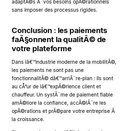
adaptÃ©s Ã vos besoins opÃ©rationnels
sans imposer des processus rigides.
Conclusion : les paiements
faÃ§onnent la qualitÃ© de
votre plateforme
Dans lâ€™industrie moderne de la mobilitÃ©,
les paiements ne sont pas une
fonctionnalitÃ© dâ€™arriÃ¨re-plan : ils sont
au cÅ“ur de lâ€™expÃ©rience client et
chauffeur. Un systÃ¨me de paiement fiable
amÃ©liore la confiance, accÃ©lÃ¨re les
opÃ©rations et prÃ©pare votre entreprise Ã
la croissance.