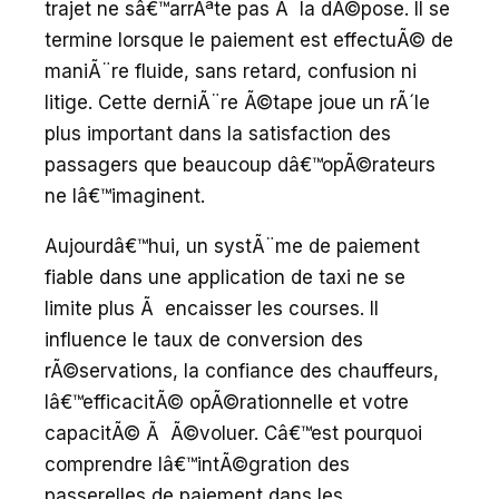
trajet ne sâ€™arrÃªte pas Ã la dÃ©pose. Il se
termine lorsque le paiement est effectuÃ© de
maniÃ¨re fluide, sans retard, confusion ni
litige. Cette derniÃ¨re Ã©tape joue un rÃ´le
plus important dans la satisfaction des
passagers que beaucoup dâ€™opÃ©rateurs
ne lâ€™imaginent.
Aujourdâ€™hui, un systÃ¨me de paiement
fiable dans une application de taxi ne se
limite plus Ã encaisser les courses. Il
influence le taux de conversion des
rÃ©servations, la confiance des chauffeurs,
lâ€™efficacitÃ© opÃ©rationnelle et votre
capacitÃ© Ã Ã©voluer. Câ€™est pourquoi
comprendre lâ€™intÃ©gration des
passerelles de paiement dans les