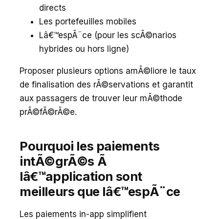
directs
Les portefeuilles mobiles
Lâ€™espÃ¨ce (pour les scÃ©narios
hybrides ou hors ligne)
Proposer plusieurs options amÃ©liore le taux
de finalisation des rÃ©servations et garantit
aux passagers de trouver leur mÃ©thode
prÃ©fÃ©rÃ©e.
Pourquoi les paiements
intÃ©grÃ©s Ã
lâ€™application sont
meilleurs que lâ€™espÃ¨ce
Les paiements in-app simplifient