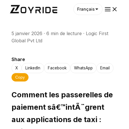
Français
5 janvier 2026
·
6 min de lecture
·
Logic First
Global Pvt Ltd
Share
X
LinkedIn
Facebook
WhatsApp
Email
Copy
Comment les passerelles de
paiement sâ€™intÃ¨grent
aux applications de taxi :