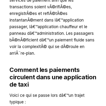
services de paiement afin que les
transactions soient vÃ©rifiÃ©es,
enregistrÃ©es et reflÃ©tÃ©es
instantanÃ©ment dans lâ€™application
passager, lâ€™application chauffeur et le
panneau dâ€™administration. Les passagers
bÃ©nÃ©ficient dâ€™un paiement fluide sans
voir la complexitÃ© qui se dÃ©roule en
arriÃ¨re-plan.
Comment les paiements
circulent dans une application
de taxi
Voici ce qui se passe lors dâ€™un trajet
typique :