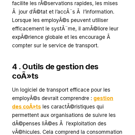
facilite les rÃ©servations rapides, les mises
Ã jour d’Ã©tat et l’accÃ¨s Ã l’information.
Lorsque les employÃ©s peuvent utiliser
efficacement le systÃ¨me, il amÃ©liore leur
expÃ©rience globale et les encourage Ã
compter sur le service de transport.
4 . Outils de gestion des
coÃ»ts
Un logiciel de transport efficace pour les
employÃ©s devrait comprendre :
gestion
des coÃ»ts
les caractÃ©ristiques qui
permettent aux organisations de suivre les
dÃ©penses liÃ©es Ã l’exploitation des
vÃ©hicules. Cela comprend la consommation