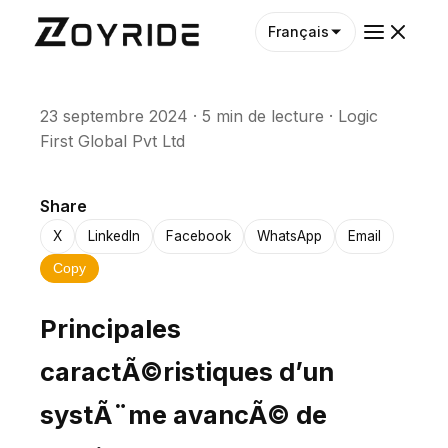
Français
23 septembre 2024
·
5 min de lecture
·
Logic
First Global Pvt Ltd
Share
X
LinkedIn
Facebook
WhatsApp
Email
Copy
Principales
caractÃ©ristiques d’un
systÃ¨me avancÃ© de