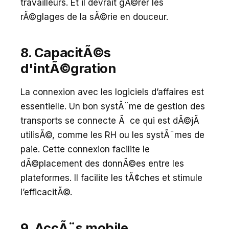
travailleurs. Et il devrait gÃ©rer les
rÃ©glages de la sÃ©rie en douceur.
8. CapacitÃ©s
d'intÃ©gration
La connexion avec les logiciels d’affaires est
essentielle. Un bon systÃ¨me de gestion des
transports se connecte Ã ce qui est dÃ©jÃ
utilisÃ©, comme les RH ou les systÃ¨mes de
paie. Cette connexion facilite le
dÃ©placement des donnÃ©es entre les
plateformes. Il facilite les tÃ¢ches et stimule
l’efficacitÃ©.
9. AccÃ¨s mobile