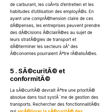
de carburant, les coÃ»ts d’entretien et les
habitudes d’utilisation des employÃ©s. En
ayant une comprÃ©hension claire de ces
dÃ©penses, les entreprises peuvent prendre
des dÃ©cisions Ã©clairÃ©es au sujet de
leurs stratÃ©gies de transport et
dÃ©terminer les secteurs oÃ¹ des
Ã©conomies pourraient Ãªtre rÃ©alisÃ©es.
5 . SÃ©curitÃ© et
conformitÃ©
La sÃ©curitÃ© devrait Ãªtre une prioritÃ©
absolue dans tout systÃ¨me de gestion des
transports. Rechercher des fonctionnalitÃ©s
qui
amÃ©liorer la sÃ©curitÃ© des