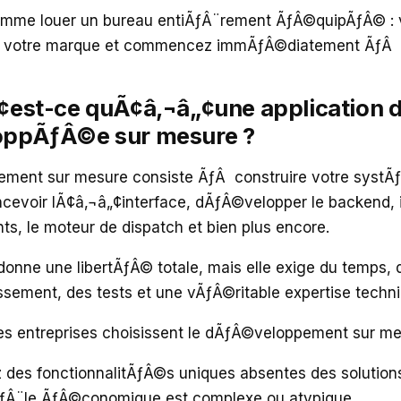
mme louer un bureau entiÃƒÂ¨rement ÃƒÂ©quipÃƒÂ© : 
tez votre marque et commencez immÃƒÂ©diatement ÃƒÂ
est-ce quÃ¢â‚¬â„¢une application d
ppÃƒÂ©e sur mesure ?
ment sur mesure consiste ÃƒÂ construire votre systÃ
cevoir lÃ¢â‚¬â„¢interface, dÃƒÂ©velopper le backend, 
ts, le moteur de dispatch et bien plus encore.
donne une libertÃƒÂ© totale, mais elle exige du temps, 
ssement, des tests et une vÃƒÂ©ritable expertise techn
es entreprises choisissent le dÃƒÂ©veloppement sur me
 des fonctionnalitÃƒÂ©s uniques absentes des solution
ƒÂ¨le ÃƒÂ©conomique est complexe ou atypique.