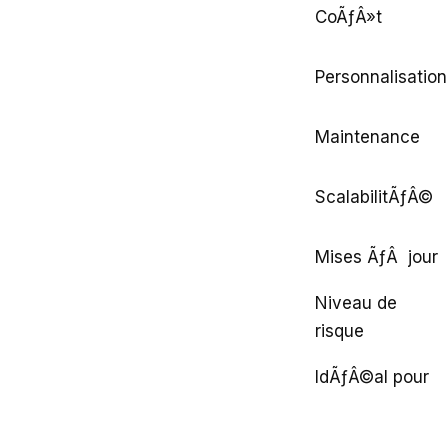
CoÃƒÂ»t
Personnalisation
Maintenance
ScalabilitÃƒÂ©
Mises ÃƒÂ jour
Niveau de
risque
IdÃƒÂ©al pour