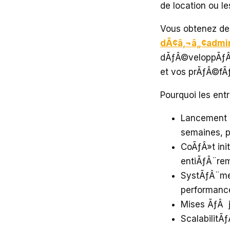
de location ou le
Vous obtenez d
dÃ¢â‚¬â„¢admin
dÃƒÂ©veloppÃƒÂ©
et vos prÃƒÂ©fÃ
Pourquoi les ent
Lancement r
semaines, p
CoÃƒÂ»t in
entiÃƒÂ¨rem
SystÃƒÂ¨me
performance
Mises ÃƒÂ j
ScalabilitÃ