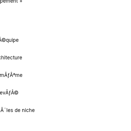
ppement +
Â©quipe
hitecture
s-mÃƒÂªme
levÃƒÂ©
Â¨les de niche