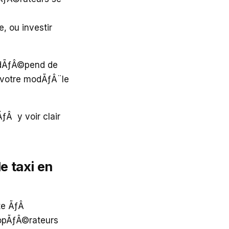
, ou investir
x dÃƒÂ©pend de
e votre modÃƒÂ¨le
ƒÂ y voir clair
 taxi en
te ÃƒÂ
s opÃƒÂ©rateurs