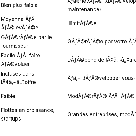
Ãƒâ€°levÃƒÂ© (dÃƒÂ©velo
Bien plus faible
maintenance)
Moyenne ÃƒÂ
IllimitÃƒÂ©e
ÃƒÂ©levÃƒÂ©e
GÃƒÂ©rÃƒÂ©e par le
GÃƒÂ©rÃƒÂ©e par votre Ãƒ
fournisseur
Facile ÃƒÂ faire
DÃƒÂ©pend de lÃ¢â‚¬â„¢arc
ÃƒÂ©voluer
Incluses dans
Ãƒâ‚¬ dÃƒÂ©velopper vou
lÃ¢â‚¬â„¢offre
Faible
ModÃƒÂ©rÃƒÂ© ÃƒÂ ÃƒÂ©
Flottes en croissance,
Grandes entreprises, modÃƒ
startups