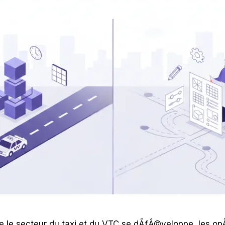
 le secteur du taxi et du VTC se dÃƒÂ©veloppe, les o