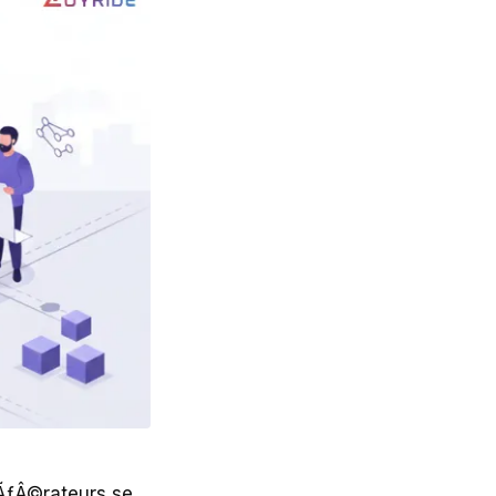
pÃƒÂ©rateurs se