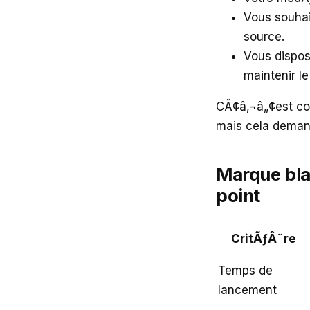
Vous souhai
source.
Vous dispo
maintenir l
CÃ¢â‚¬â„¢est co
mais cela deman
Marque bla
point
CritÃƒÂ¨re
Temps de
lancement