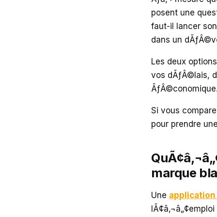
posent une questi
faut-il lancer so
dans un dÃƒÂ©v
Les deux option
vos dÃƒÂ©lais, d
ÃƒÂ©conomique
Si vous comparez
pour prendre une
QuÃ¢â‚¬â„¢
marque bla
Une
application
lÃ¢â‚¬â„¢emploi 