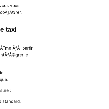
vous vous
 opÃƒÂ©rer.
e taxi
ƒÂ¨me ÃƒÂ partir
intÃƒÂ©grer le
de
ique.
sure :
s standard.