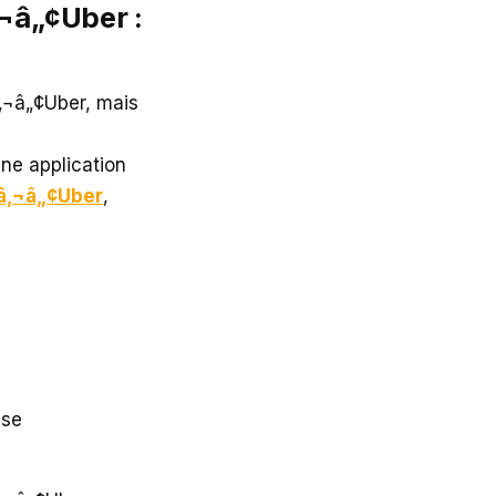
¬â„¢Uber :
‚¬â„¢Uber, mais
ne application
â‚¬â„¢Uber
,
 se