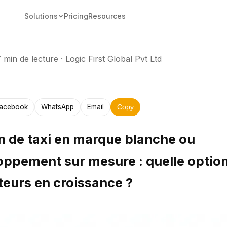
Solutions
Pricing
Resources
 min de lecture
·
Logic First Global Pvt Ltd
acebook
WhatsApp
Email
Copy
n de taxi en marque blanche ou
pement sur mesure : quelle option
eurs en croissance ?