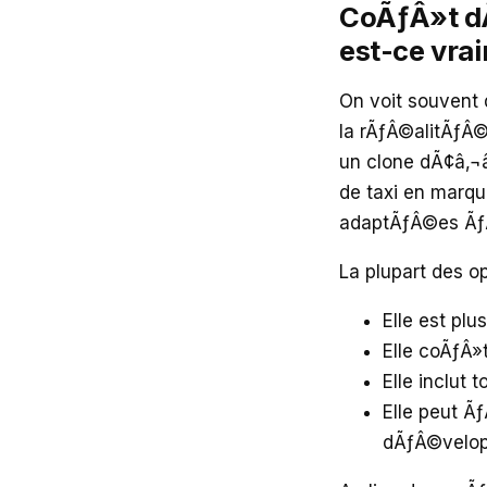
CoÃƒÂ»t dÃ
est-ce vra
On voit souvent
la rÃƒÂ©alitÃƒÂ© 
un clone dÃ¢â‚¬
de taxi en marq
adaptÃƒÂ©es ÃƒÂ
La plupart des o
Elle est plu
Elle coÃƒÂ»
Elle inclut 
Elle peut Ã
dÃƒÂ©velo