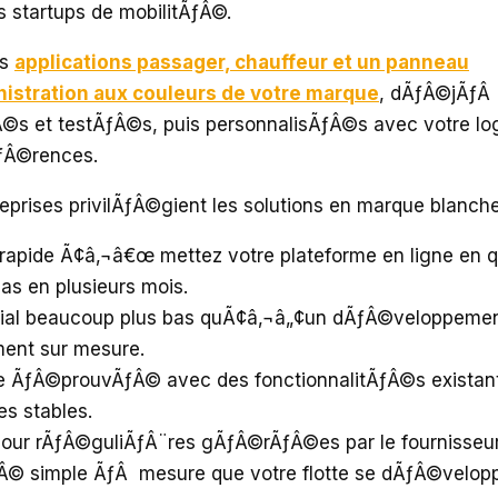
s startups de mobilitÃƒÂ©.
es
applications passager, chauffeur et un panneau
istration aux couleurs de votre marque
, dÃƒÂ©jÃƒÂ
s et testÃƒÂ©s, puis personnalisÃƒÂ©s avec votre log
ƒÂ©rences.
reprises privilÃƒÂ©gient les solutions en marque blanche
apide Ã¢â‚¬â€œ mettez votre plateforme en ligne en q
as en plusieurs mois.
itial beaucoup plus bas quÃ¢â‚¬â„¢un dÃƒÂ©veloppeme
ent sur mesure.
 ÃƒÂ©prouvÃƒÂ© avec des fonctionnalitÃƒÂ©s existant
s stables.
our rÃƒÂ©guliÃƒÂ¨res gÃƒÂ©rÃƒÂ©es par le fournisseur
ƒÂ© simple ÃƒÂ mesure que votre flotte se dÃƒÂ©velop