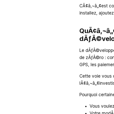
CÃ¢â‚¬â„¢est co
installez, ajou
QuÃ¢â‚¬â„¢
dÃƒÂ©velo
Le dÃƒÂ©veloppe
de zÃƒÂ©ro : con
GPS, les paiemen
Cette voie vous 
lÃ¢â‚¬â„¢investi
Pourquoi certain
Vous voulez
Votre modÃ