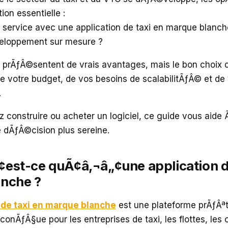
on essentielle :
n service avec une application de taxi en marque blanche
eloppement sur mesure ?
s prÃƒÂ©sentent de vrais avantages, mais le bon choi
e votre budget, de vos besoins de scalabilitÃƒÂ© et d
.
 construire ou acheter un logiciel, ce guide vous aide Ã
 dÃƒÂ©cision plus sereine.
est-ce quÃ¢â‚¬â„¢une application de
nche ?
 de taxi en marque blanche
est une plateforme prÃƒÂª
conÃƒÂ§ue pour les entreprises de taxi, les flottes, le