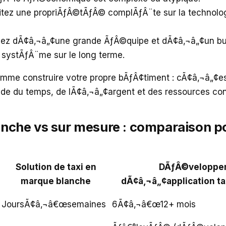
tez une propriÃƒÂ©tÃƒÂ© complÃƒÂ¨te sur la technolog
sez dÃ¢â‚¬â„¢une grande ÃƒÂ©quipe et dÃ¢â‚¬â„¢un bu
e systÃƒÂ¨me sur le long terme.
mme construire votre propre bÃƒÂ¢timent : cÃ¢â‚¬â„¢es
de du temps, de lÃ¢â‚¬â„¢argent et des ressources con
nche vs sur mesure : comparaison po
Solution de taxi en
DÃƒÂ©veloppe
marque blanche
dÃ¢â‚¬â„¢application ta
JoursÃ¢â‚¬â€œsemaines
6Ã¢â‚¬â€œ12+ mois