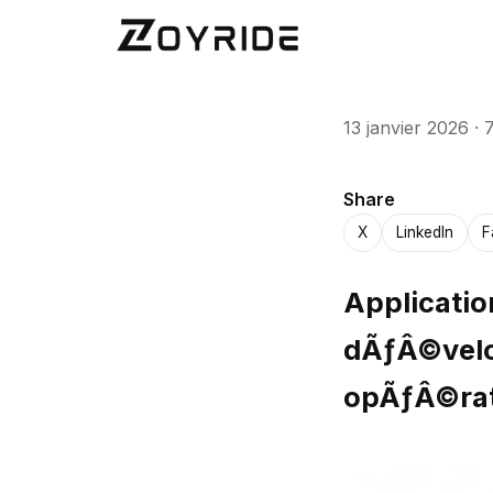
13 janvier 2026
·
7
Share
X
LinkedIn
F
Applicatio
dÃƒÂ©velop
opÃƒÂ©rat