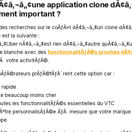
¢â‚¬â„¢une application clone dÃ¢â‚
iment important ?
 des recherches sur le coÃƒÂ»t dÃ¢â‚¬â„¢un clone dÃ¢â
est la suivante :
â„¢Uber nÃ¢â‚¬â„¢est rien dÃ¢â‚¬â„¢autre quÃ¢â‚¬â„¢u
ue blanche avec des
fonctionnalitÃƒÂ©s proches dÃ¢
 votre activitÃƒÂ©.
pÃƒÂ©rateurs prÃƒÂ©fÃƒÂ¨rent cette option car :
s rapide
te beaucoup moins cher
toutes les fonctionnalitÃƒÂ©s essentielles du VTC
ƒÂªtre personnalisÃƒÂ©e ÃƒÂ mesure que votre marque
ppe