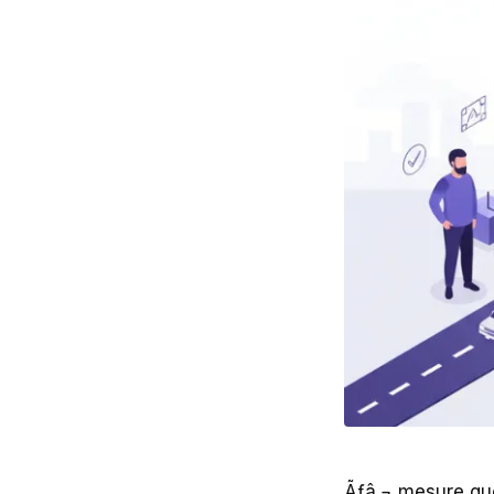
Ãƒâ‚¬ mesure que