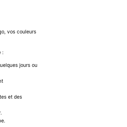
o, vos couleurs
 :
uelques jours ou
nt
es et des
.
pe.