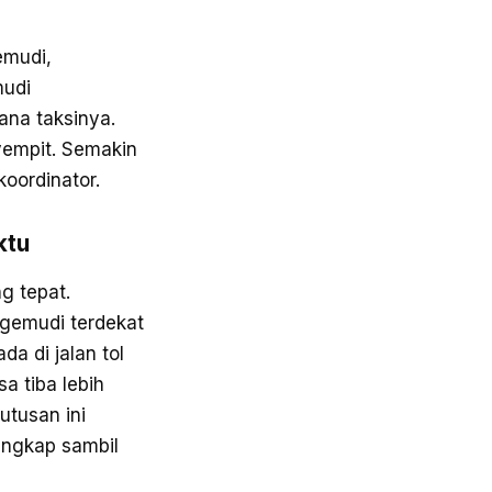
emudi,
mudi
na taksinya.
yempit. Semakin
koordinator.
ktu
g tepat.
ngemudi terdekat
a di jalan tol
a tiba lebih
utusan ini
engkap sambil