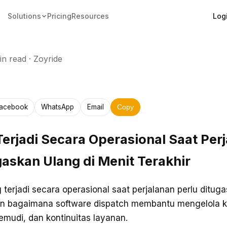
Log
Solutions
Pricing
Resources
in read
·
Zoyride
acebook
WhatsApp
Email
Copy
erjadi Secara Operasional Saat Per
gaskan Ulang di Menit Terakhir
g terjadi secara operasional saat perjalanan perlu ditug
dan bagaimana software dispatch membantu mengelola k
mudi, dan kontinuitas layanan.