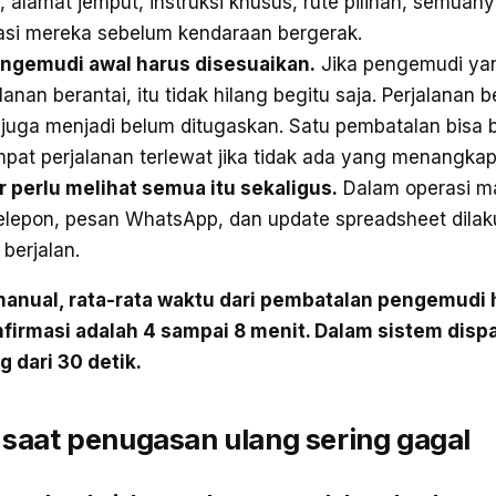
alamat jemput, instruksi khusus, rute pilihan, semuan
kasi mereka sebelum kendaraan bergerak.
ngemudi awal harus disesuaikan.
Jika pengemudi ya
anan berantai, itu tidak hilang begitu saja. Perjalanan 
juga menjadi belum ditugaskan. Satu pembatalan bisa 
mpat perjalanan terlewat jika tidak ada yang menangka
 perlu melihat semua itu sekaligus.
Dalam operasi man
elepon, pesan WhatsApp, dan update spreadsheet dilak
berjalan.
manual, rata-rata waktu dari pembatalan pengemudi 
firmasi adalah 4 sampai 8 menit. Dalam sistem disp
 dari 30 detik.
k saat penugasan ulang sering gagal