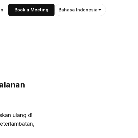
in
Book a Meeting
Bahasa Indonesia
jalanan
askan ulang di
eterlambatan,