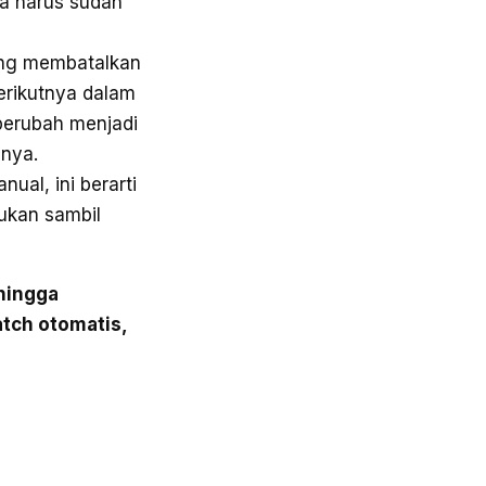
ya harus sudah
ng membatalkan
berikutnya dalam
berubah menjadi
pnya.
ual, ini berarti
ukan sambil
hingga
atch otomatis,