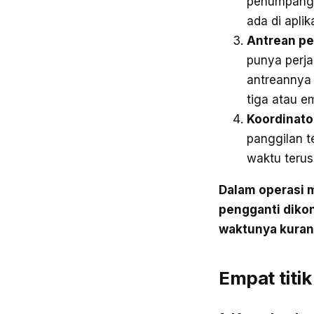
penumpang, 
ada di apli
Antrean pe
punya perjal
antreannya 
tiga atau e
Koordinator
panggilan t
waktu terus 
Dalam operasi 
pengganti dikon
waktunya kurang
Empat titi