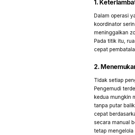
1. Keterlamba
Dalam operasi y
koordinator ser
meninggalkan zo
Pada titik itu,
cepat pembatalan
2. Menemukan
Tidak setiap pe
Pengemudi terdek
kedua mungkin me
tanpa putar bali
cepat berdasarka
secara manual b
tetap mengelola p