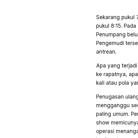
Sekarang pukul 
pukul 8:15. Pada
Penumpang belum
Pengemudi tersed
antrean.
Apa yang terjad
ke rapatnya, apa
kali atau pola ya
Penugasan ulang 
mengganggu seca
paling umum. Pen
show memicunya 
operasi menanga