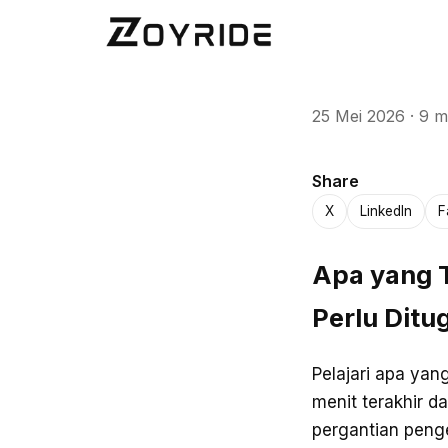
25 Mei 2026
·
9 m
Share
X
LinkedIn
F
Apa yang T
Perlu Ditu
Pelajari apa yan
menit terakhir 
pergantian penge