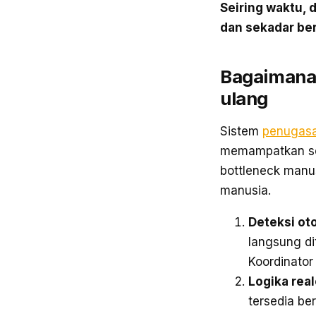
Seiring waktu,
dan sekadar be
Bagaimana
ulang
Sistem
penugasa
memampatkan sel
bottleneck manu
manusia.
Deteksi ot
langsung di
Koordinator 
Logika real
tersedia be