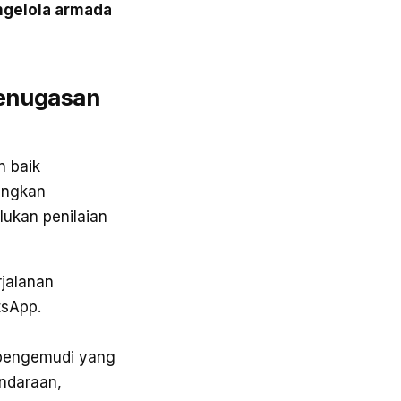
ngelola armada
penugasan
n baik
angkan
ukan penilaian
rjalanan
tsApp.
 pengemudi yang
endaraan,