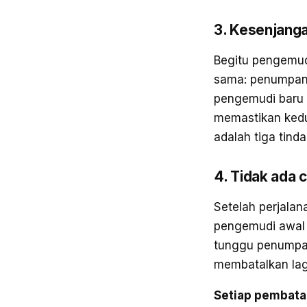
3. Kesenjanga
Begitu pengemudi
sama: penumpan
pengemudi baru h
memastikan kedu
adalah tiga tind
4. Tidak ada 
Setelah perjalan
pengemudi awal t
tunggu penumpan
membatalkan lagi
Setiap pembatal