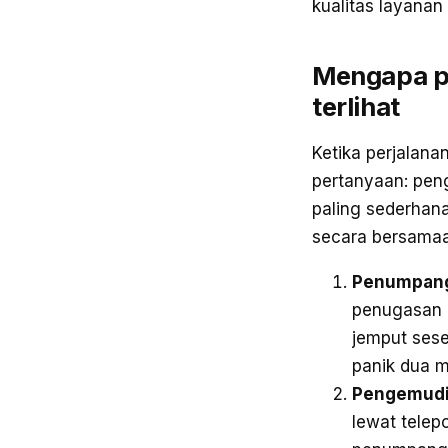
kualitas layanan 
Mengapa pe
terlihat
Ketika perjalana
pertanyaan: pen
paling sederhan
secara bersamaa
Penumpang 
penugasan u
jemput sese
panik dua m
Pengemudi 
lewat telep