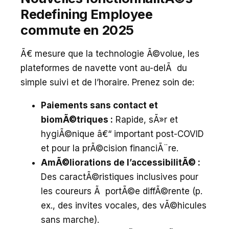
Redefining Employee
commute en 2025
Ã€ mesure que la technologie Ã©volue, les
plateformes de navette vont au-delÃ du
simple suivi et de l’horaire. Prenez soin de:
Paiements sans contact et
biomÃ©triques :
Rapide, sÃ»r et
hygiÃ©nique â€“ important post-COVID
et pour la prÃ©cision financiÃ¨re.
AmÃ©liorations de l’accessibilitÃ© :
Des caractÃ©ristiques inclusives pour
les coureurs Ã portÃ©e diffÃ©rente (p.
ex., des invites vocales, des vÃ©hicules
sans marche).