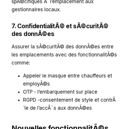
spÃ©cifiques Ã l’emplacement aux
gestionnaires locaux.
7. ConfidentialitÃ© et sÃ©curitÃ©
des donnÃ©es
Assurer la sÃ©curitÃ© des donnÃ©es entre
les emplacements avec des fonctionnalitÃ©s
comme:
Appeler le masque entre chauffeurs et
employÃ©s
OTP - l’embarquement sur place
RGPD -consentement de style et contrÃ
´le de l’accÃ¨s aux donnÃ©es
Nouvelles fonctionnalitÃ©s