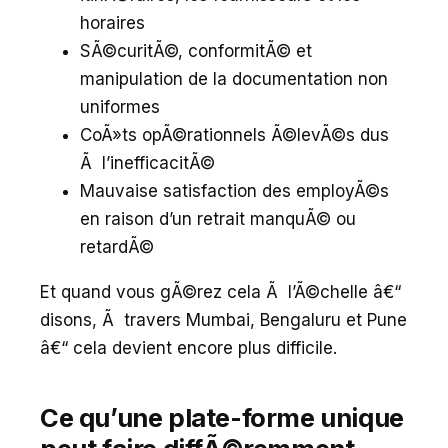
horaires
SÃ©curitÃ©, conformitÃ© et
manipulation de la documentation non
uniformes
CoÃ»ts opÃ©rationnels Ã©levÃ©s dus
Ã l’inefficacitÃ©
Mauvaise satisfaction des employÃ©s
en raison d’un retrait manquÃ© ou
retardÃ©
Et quand vous gÃ©rez cela Ã l’Ã©chelle â€“
disons, Ã travers Mumbai, Bengaluru et Pune
â€“ cela devient encore plus difficile.
Ce qu’une plate-forme unique