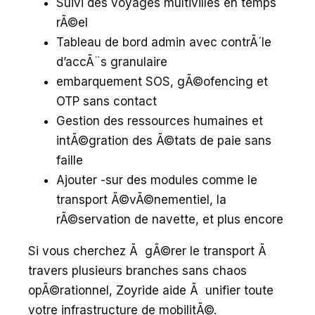
Suivi des voyages multivilles en temps
rÃ©el
Tableau de bord admin avec contrÃ´le
d’accÃ¨s granulaire
embarquement SOS, gÃ©ofencing et
OTP sans contact
Gestion des ressources humaines et
intÃ©gration des Ã©tats de paie sans
faille
Ajouter -sur des modules comme le
transport Ã©vÃ©nementiel, la
rÃ©servation de navette, et plus encore
Si vous cherchez Ã gÃ©rer le transport Ã
travers plusieurs branches sans chaos
opÃ©rationnel, Zoyride aide Ã unifier toute
votre infrastructure de mobilitÃ©.