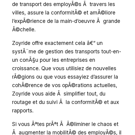
de transport des employÃ©s Ã travers les
villes, assure la conformitÃ© et amÃ©liore
l’expÃ©rience de la main-d’oeuvre Ã grande
Ã©chelle.
Zoyride offre exactement cela â€“ un
systÃ¨me de gestion des transports tout-en-
un conÃ§u pour les entreprises en
croissance. Que vous utilisiez de nouvelles
rÃ©gions ou que vous essayiez d’assurer la
cohÃ©rence de vos opÃ©rations actuelles,
Zoyride vous aide Ã simplifier tout, du
routage et du suivi Ã la conformitÃ© et aux
rapports.
Si vous Ãªtes prÃªt Ã Ã©liminer le chaos et
Ã augmenter la mobilitÃ© des employÃ©s, il