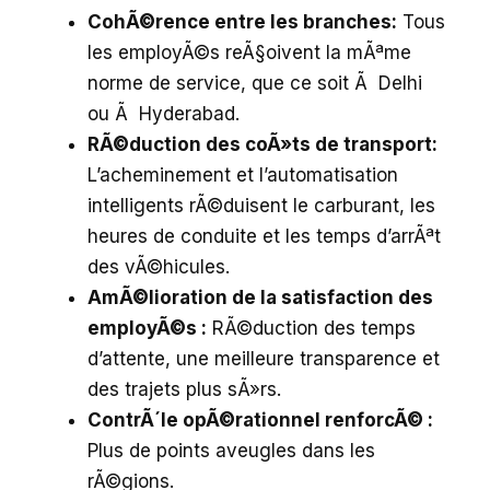
CohÃ©rence entre les branches:
Tous
les employÃ©s reÃ§oivent la mÃªme
norme de service, que ce soit Ã Delhi
ou Ã Hyderabad.
RÃ©duction des coÃ»ts de transport:
L’acheminement et l’automatisation
intelligents rÃ©duisent le carburant, les
heures de conduite et les temps d’arrÃªt
des vÃ©hicules.
AmÃ©lioration de la satisfaction des
employÃ©s :
RÃ©duction des temps
d’attente, une meilleure transparence et
des trajets plus sÃ»rs.
ContrÃ´le opÃ©rationnel renforcÃ© :
Plus de points aveugles dans les
rÃ©gions.