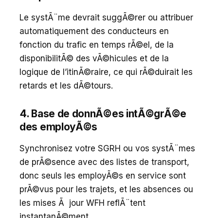
Le systÃ¨me devrait suggÃ©rer ou attribuer
automatiquement des conducteurs en
fonction du trafic en temps rÃ©el, de la
disponibilitÃ© des vÃ©hicules et de la
logique de l’itinÃ©raire, ce qui rÃ©duirait les
retards et les dÃ©tours.
4. Base de donnÃ©es intÃ©grÃ©e
des employÃ©s
Synchronisez votre SGRH ou vos systÃ¨mes
de prÃ©sence avec des listes de transport,
donc seuls les employÃ©s en service sont
prÃ©vus pour les trajets, et les absences ou
les mises Ã jour WFH reflÃ¨tent
instantanÃ©ment.