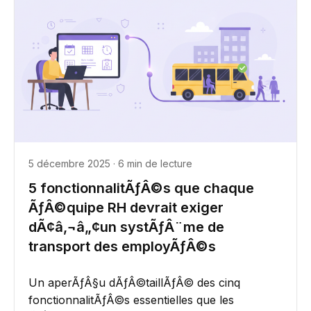
5 décembre 2025 · 6 min de lecture
5 fonctionnalitÃƒÂ©s que chaque
ÃƒÂ©quipe RH devrait exiger
dÃ¢â‚¬â„¢un systÃƒÂ¨me de
transport des employÃƒÂ©s
Un aperÃƒÂ§u dÃƒÂ©taillÃƒÂ© des cinq
fonctionnalitÃƒÂ©s essentielles que les