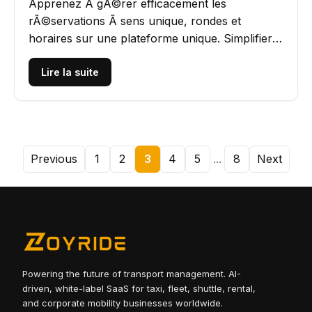
Apprenez Ã gÃ©rer efficacement les
rÃ©servations Ã sens unique, rondes et
horaires sur une plateforme unique. Simplifier
l'expÃ©dition, la tarification et les...
Lire la suite
Previous
1
2
3
4
5
...
8
Next
Powering the future of transport management. AI-
driven, white-label SaaS for taxi, fleet, shuttle, rental,
and corporate mobility businesses worldwide.