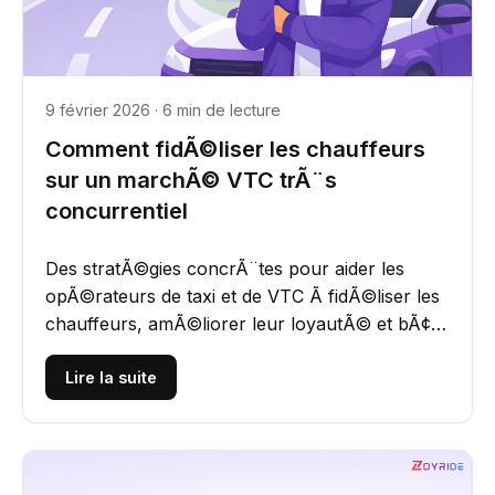
9 février 2026 · 6 min de lecture
Comment fidÃ©liser les chauffeurs
sur un marchÃ© VTC trÃ¨s
concurrentiel
Des stratÃ©gies concrÃ¨tes pour aider les
opÃ©rateurs de taxi et de VTC Ã fidÃ©liser les
chauffeurs, amÃ©liorer leur loyautÃ© et bÃ¢tir
une communautÃ© forte...
Lire la suite