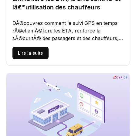
lâ€™utilisation des chauffeurs
DÃ©couvrez comment le suivi GPS en temps
rÃ©el amÃ©liore les ETA, renforce la
sÃ©curitÃ© des passagers et des chauffeurs,
rÃ©duit les coÃ»ts de carburant et...
Lire la suite