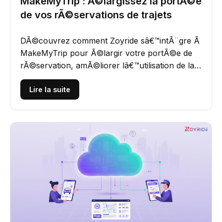
MakeMyTrip : Ã©largissez la portÃ©e
de vos rÃ©servations de trajets
DÃ©couvrez comment Zoyride sâ€™intÃ¨gre Ã
MakeMyTrip pour Ã©largir votre portÃ©e de
rÃ©servation, amÃ©liorer lâ€™utilisation de la
flotte et automatiser le...
Lire la suite