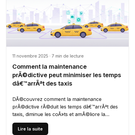
11 novembre 2025 · 7 min de lecture
Comment la maintenance
prÃ©dictive peut minimiser les temps
dâ€™arrÃªt des taxis
DÃ©couvrez comment la maintenance
prÃ©dictive rÃ©duit les temps dâ€™arrÃªt des
taxis, diminue les coÃ»ts et amÃ©liore la
fiabilitÃ© de la flotte grÃ¢ce Ã...
Lire la suite